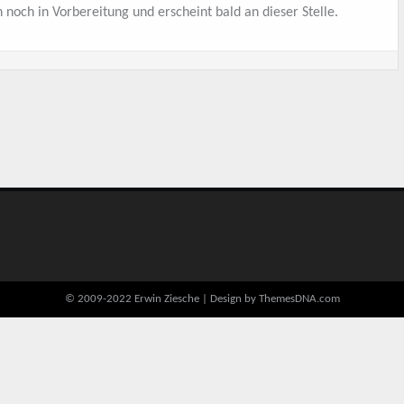
 noch in Vorbereitung und erscheint bald an dieser Stelle.
© 2009-2022 Erwin Ziesche |
Design by ThemesDNA.com